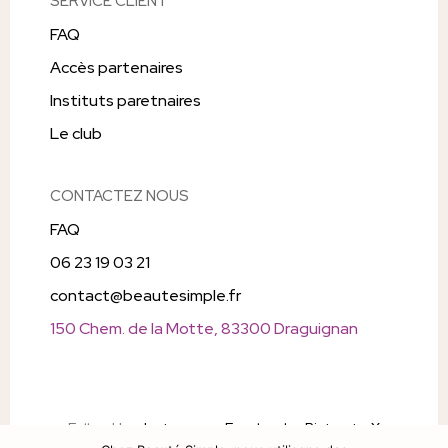
SERVICE CLIENT
FAQ
Accès partenaires
Instituts paretnaires
Le club
CONTACTEZ NOUS
FAQ
06 23 19 03 21
contact@beautesimple.fr
150 Chem. de la Motte, 83300 Draguignan
Follow Us
Instagram
Facebook
Pintrest
X