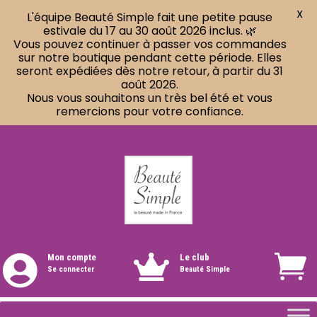
X
L'équipe Beauté Simple fait une petite pause
estivale du 17 au 30 août 2026 inclus. 🌿
Vous pouvez continuer à passer vos commandes
sur notre boutique pendant cette période. Elles
seront expédiées dès notre retour, à partir du 31
août 2026.
Nous vous souhaitons un très bel été et vous
remercions pour votre confiance.
Mon compte
Le club


Se connecter
Beauté Simple