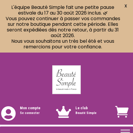
X
L'équipe Beauté Simple fait une petite pause
estivale du 17 au 30 août 2026 inclus. 🌿
Vous pouvez continuer à passer vos commandes
sur notre boutique pendant cette période. Elles
seront expédiées dès notre retour, à partir du 31
août 2026.
Nous vous souhaitons un très bel été et vous
remercions pour votre confiance.
Mon compte
Le club


Se connecter
Beauté Simple