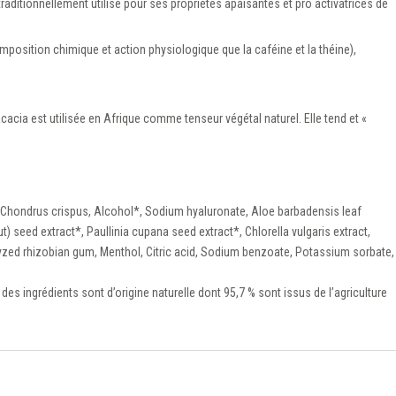
 traditionnellement utilisé pour ses propriétés apaisantes et pro activatrices de
osition chimique et action physiologique que la caféine et la théine),
acia est utilisée en Afrique comme tenseur végétal naturel. Elle tend et «
 Chondrus crispus, Alcohol*, Sodium hyaluronate, Aloe barbadensis leaf
 seed extract*, Paullinia cupana seed extract*, Chlorella vulgaris extract,
lyzed rhizobian gum, Menthol, Citric acid, Sodium benzoate, Potassium sorbate,
 des ingrédients sont d’origine naturelle dont 95,7 % sont issus de l’agriculture