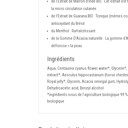
de l’
Extrait de Marron d’Inde BIO :
Cet extrait est
la micro circulation cutanée.
de l’
Extrait de Guarana BIO :
Tonique (mêmes comp
antioxydant du Brésil.
du
Menthol :
Rafraîchissant
de la
Gomme D’Acacia naturelle :
La gomme d’Ac
défroisse » la peau
Ingrédients
Aqua, Centaurea cyanus flower water*, Glycerin*,
extract*, Aesculus hippocastanum (horse chestnut)
Royal jelly*, Glycerin, Acacia senegal gum, Hydro
Dehydroacetic acid, Benzyl alcohol
*ingrédients issus de l’agriculture biologique 99 %
biologique