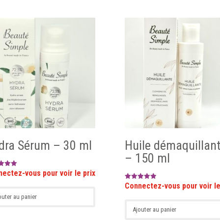
dra Sérum – 30 ml
Huile démaquillan
– 150 ml
5
Note
5.00
outer au panier
sur 5
Ajouter au panier