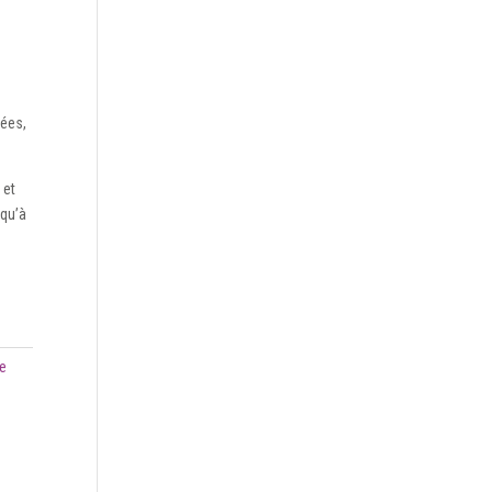
uées,
 et
squ’à
te