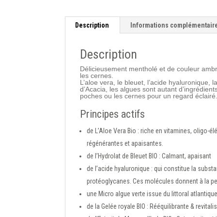
Description
Informations complémentair
Description
Délicieusement mentholé et de couleur ambrée
les cernes.
L’aloe vera, le bleuet, l’acide hyaluronique,
d’Acacia, les algues sont autant d’ingrédients
poches ou les cernes pour un regard éclairé
Principes actifs
de
L’Aloe Vera Bio :
riche en vitamines, oligo-é
régénérantes et apaisantes.
de
l’Hydrolat de Bleuet BIO :
Calmant, apaisant
de
l’acide hyaluronique :
qui constitue la subst
protéoglycanes. Ces molécules donnent à la pe
une
Micro algue verte
issue du littoral atlantiqu
de la
Gelée royale BIO :
Rééquilibrante & revitali