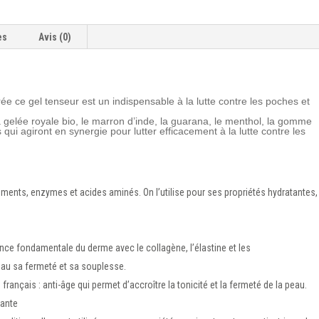
es
Avis (0)
 ce gel tenseur est un indispensable à la lutte contre les poches et
 la gelée royale bio, le marron d’inde, la guarana, le menthol, la gomme
 qui agiront en synergie pour lutter efficacement à la lutte contre les
.
léments, enzymes et acides aminés. On l’utilise pour ses propriétés hydratantes,
ance fondamentale du derme avec le collagène, l’élastine et les
au sa fermeté et sa souplesse.
e français : anti-âge qui permet d’accroître la tonicité et la fermeté de la peau.
sante