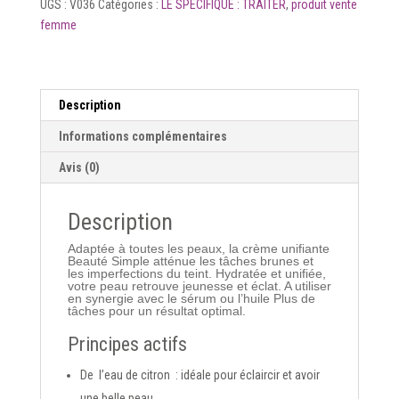
UGS :
V036
Catégories :
LE SPECIFIQUE : TRAITER
,
produit vente
femme
Description
Informations complémentaires
Avis (0)
Description
Adaptée à toutes les peaux, la crème unifiante
Beauté Simple atténue les tâches brunes et
les imperfections du teint. Hydratée et unifiée,
votre peau retrouve jeunesse et éclat. A utiliser
en synergie avec le sérum ou l’huile Plus de
tâches pour un résultat optimal.
Principes actifs
De
l’eau de citron
: idéale pour éclaircir et avoir
une belle peau.