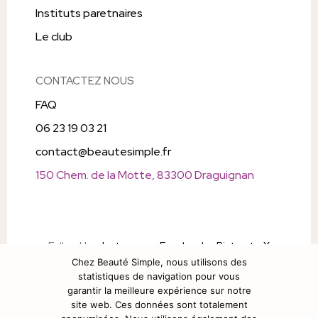
Instituts paretnaires
Le club
CONTACTEZ NOUS
FAQ
06 23 19 03 21
contact@beautesimple.fr
150 Chem. de la Motte, 83300 Draguignan
Follow Us
Instagram
Facebook
Pintrest
X
Chez Beauté Simple, nous utilisons des
Snapchat
statistiques de navigation pour vous
garantir la meilleure expérience sur notre
site web. Ces données sont totalement