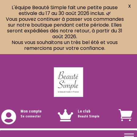
X
L'équipe Beauté Simple fait une petite pause
estivale du 17 au 30 août 2026 inclus. 🌿
Vous pouvez continuer à passer vos commandes
sur notre boutique pendant cette période. Elles
seront expédiées dès notre retour, à partir du 31
août 2026.
Nous vous souhaitons un très bel été et vous
remercions pour votre confiance.
Mon compte
Le club


Se connecter
Beauté Simple