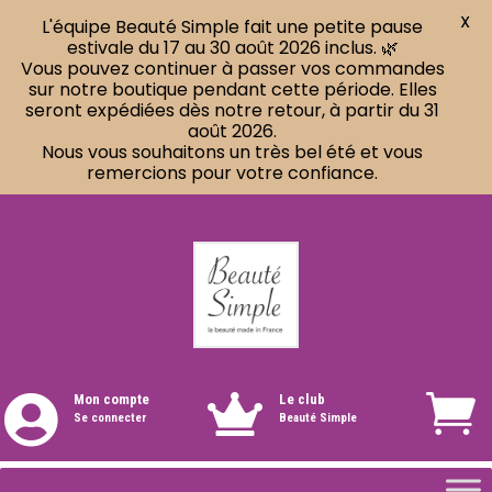
X
L'équipe Beauté Simple fait une petite pause
estivale du 17 au 30 août 2026 inclus. 🌿
Vous pouvez continuer à passer vos commandes
sur notre boutique pendant cette période. Elles
seront expédiées dès notre retour, à partir du 31
août 2026.
Nous vous souhaitons un très bel été et vous
remercions pour votre confiance.
Mon compte
Le club


Se connecter
Beauté Simple