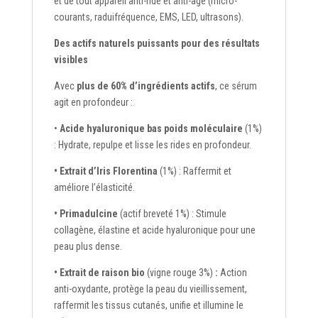
et de tout appareil anti-ride et anti-age (micro-
courants, raduifréquence, EMS, LED, ultrasons).
Des actifs naturels puissants pour des résultats
visibles
Avec
plus de 60% d’ingrédients actifs
, ce sérum
agit en profondeur :
•
Acide hyaluronique bas poids moléculaire
(1%)
: Hydrate, repulpe et lisse les rides en profondeur.
• Extrait d’Iris Florentina
(1%) : Raffermit et
améliore l’élasticité.
• Primadulcine
(actif breveté 1%) : Stimule
collagène, élastine et acide hyaluronique pour une
peau plus dense.
• Extrait de raison bio
(vigne rouge 3%)
:
Action
anti-oxydante, protège la peau du vieillissement,
raffermit les tissus cutanés, unifie et illumine le