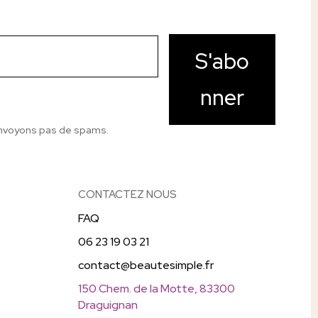
S'abo
nner
nvoyons pas de spams.
CONTACTEZ NOUS
FAQ
06 23 19 03 21
contact@beautesimple.fr
150 Chem. de la Motte, 83300
Draguignan