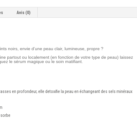
es
Avis (0)
ints noirs, envie d’une peau clair, lumineuse, propre ?
ne partout ou localement (en fonction de votre type de peau) laissez
liquez le sérum magique ou le soin matifiant.
 grasses en profondeur, elle detoxifie la peau en échangeant des sels minéraux
um
absorbe