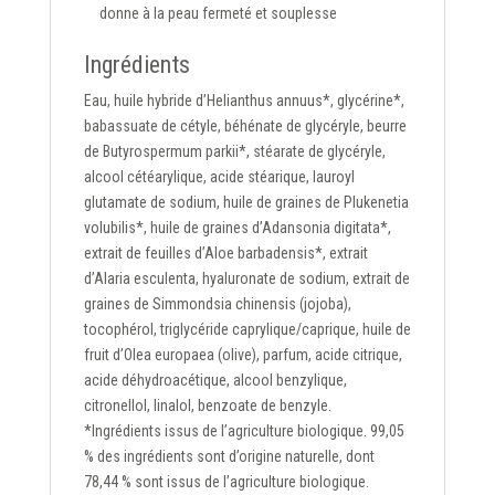
donne à la peau fermeté et souplesse
Ingrédients
Eau, huile hybride d’Helianthus annuus*, glycérine*,
babassuate de cétyle, béhénate de glycéryle, beurre
de Butyrospermum parkii*, stéarate de glycéryle,
alcool cétéarylique, acide stéarique, lauroyl
glutamate de sodium, huile de graines de Plukenetia
volubilis*, huile de graines d’Adansonia digitata*,
extrait de feuilles d’Aloe barbadensis*, extrait
d’Alaria esculenta, hyaluronate de sodium, extrait de
graines de Simmondsia chinensis (jojoba),
tocophérol, triglycéride caprylique/caprique, huile de
fruit d’Olea europaea (olive), parfum, acide citrique,
acide déhydroacétique, alcool benzylique,
citronellol, linalol, benzoate de benzyle.
*Ingrédients issus de l’agriculture biologique. 99,05
% des ingrédients sont d’origine naturelle, dont
78,44 % sont issus de l’agriculture biologique.