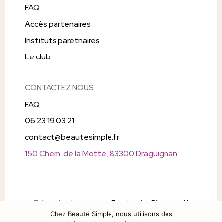
FAQ
Accès partenaires
Instituts paretnaires
Le club
CONTACTEZ NOUS
FAQ
06 23 19 03 21
contact@beautesimple.fr
150 Chem. de la Motte, 83300 Draguignan
Follow Us
Instagram
Facebook
Pintrest
X
Chez Beauté Simple, nous utilisons des
Snapchat