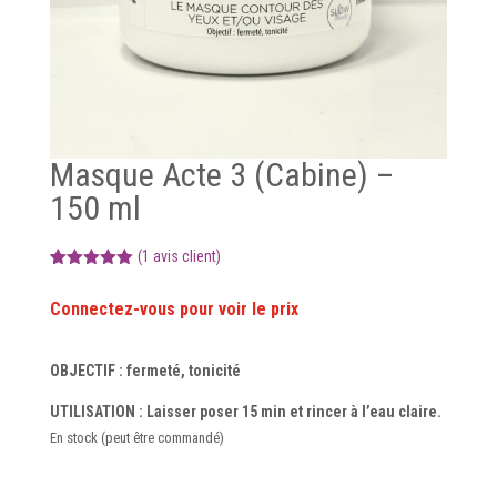
Masque Acte 3 (Cabine) –
150 ml
(
1
avis client)
Noté
1
5.00
sur 5
basé sur
notation
client
OBJECTIF : fermeté, tonicité
UTILISATION : Laisser poser 15 min et rincer à l’eau claire.
En stock (peut être commandé)