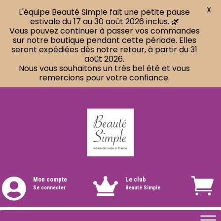
X
L'équipe Beauté Simple fait une petite pause
estivale du 17 au 30 août 2026 inclus. 🌿
Vous pouvez continuer à passer vos commandes
sur notre boutique pendant cette période. Elles
seront expédiées dès notre retour, à partir du 31
août 2026.
Nous vous souhaitons un très bel été et vous
remercions pour votre confiance.
Mon compte
Le club


Se connecter
Beauté Simple