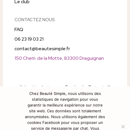
Le club
CONTACTEZ NOUS
FAQ
06 23 19 03 21
contact@beautesimple.fr
150 Chem. de la Motte, 83300 Draguignan
Follow Us
Instagram
Facebook
Pintrest
X
Chez Beauté Simple, nous utilisons des
Snapchat
statistiques de navigation pour vous
garantir la meilleure expérience sur notre
site web. Ces données sont totalement
anonymisées. Nous utilisons également des
cookies Facebook pour vous proposer un
service de messagerie par chat. Vous