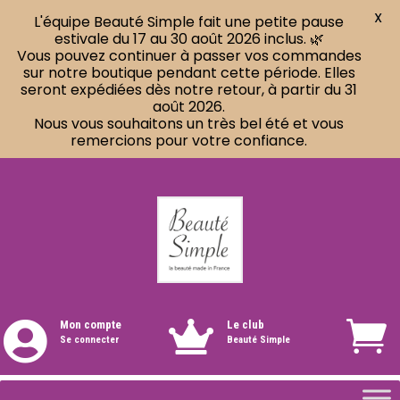
X
L'équipe Beauté Simple fait une petite pause
estivale du 17 au 30 août 2026 inclus. 🌿
Vous pouvez continuer à passer vos commandes
sur notre boutique pendant cette période. Elles
seront expédiées dès notre retour, à partir du 31
août 2026.
Nous vous souhaitons un très bel été et vous
remercions pour votre confiance.
Mon compte
Le club


Se connecter
Beauté Simple