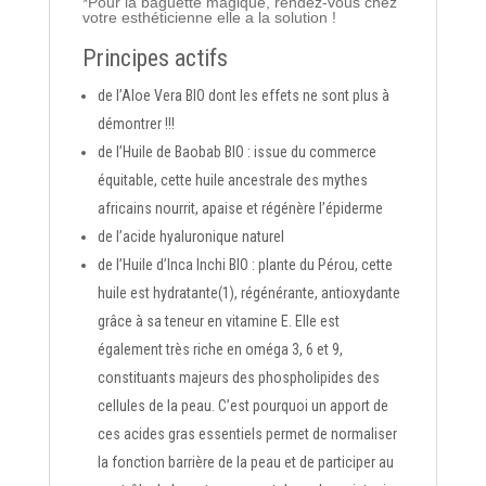
*Pour la baguette magique, rendez-vous chez
votre esthéticienne elle a la solution !
Principes actifs
de
l’Aloe Vera BIO
dont les effets ne sont plus à
démontrer !!!
de
l’Huile de Baobab BIO
: issue du commerce
équitable, cette huile ancestrale des mythes
africains nourrit, apaise et régénère l’épiderme
de
l’acide hyaluronique naturel
de
l’Huile d’Inca Inchi BIO
: plante du Pérou, cette
huile est hydratante(1), régénérante, antioxydante
grâce à sa teneur en vitamine E. Elle est
également très riche en oméga 3, 6 et 9,
constituants majeurs des phospholipides des
cellules de la peau. C’est pourquoi un apport de
ces acides gras essentiels permet de normaliser
la fonction barrière de la peau et de participer au