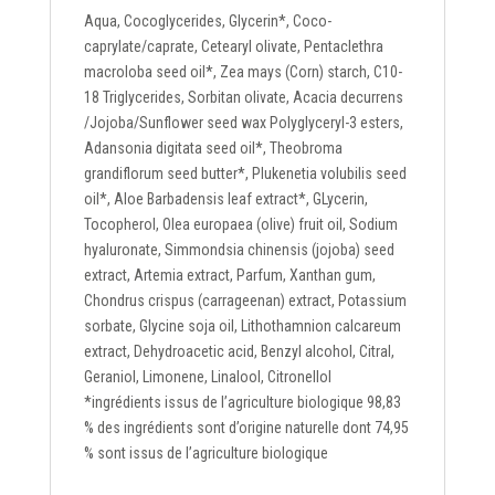
Aqua, Cocoglycerides, Glycerin*, Coco-
caprylate/caprate, Cetearyl olivate, Pentaclethra
macroloba seed oil*, Zea mays (Corn) starch, C10-
18 Triglycerides, Sorbitan olivate, Acacia decurrens
/Jojoba/Sunflower seed wax Polyglyceryl-3 esters,
Adansonia digitata seed oil*, Theobroma
grandiflorum seed butter*, Plukenetia volubilis seed
oil*, Aloe Barbadensis leaf extract*, GLycerin,
Tocopherol, Olea europaea (olive) fruit oil, Sodium
hyaluronate, Simmondsia chinensis (jojoba) seed
extract, Artemia extract, Parfum, Xanthan gum,
Chondrus crispus (carrageenan) extract, Potassium
sorbate, Glycine soja oil, Lithothamnion calcareum
extract, Dehydroacetic acid, Benzyl alcohol, Citral,
Geraniol, Limonene, Linalool, Citronellol
*ingrédients issus de l’agriculture biologique 98,83
% des ingrédients sont d’origine naturelle dont 74,95
% sont issus de l’agriculture biologique