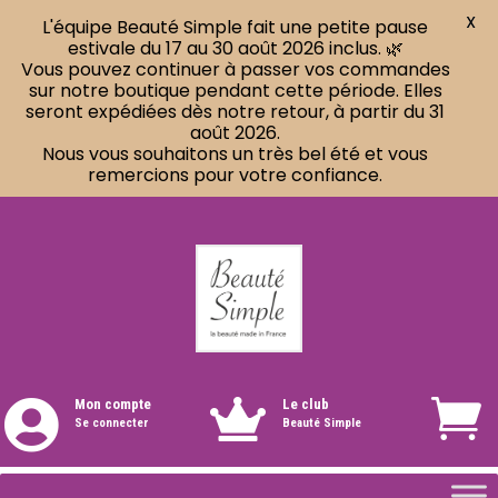
X
L'équipe Beauté Simple fait une petite pause
estivale du 17 au 30 août 2026 inclus. 🌿
Vous pouvez continuer à passer vos commandes
sur notre boutique pendant cette période. Elles
seront expédiées dès notre retour, à partir du 31
août 2026.
Nous vous souhaitons un très bel été et vous
remercions pour votre confiance.
Mon compte
Le club


Se connecter
Beauté Simple