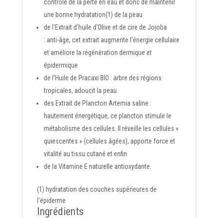
contrôle de la perte en eau et donc de maintenir
une bonne hydratation(1) de la peau
de
l’Extrait d’huile d’Olive
et de cire de Jojoba
: anti-âge, cet extrait augmente l’énergie cellulaire
et améliore la régénération dermique et
épidermique
de
l’Huile de Pracaxi BIO
: arbre des régions
tropicales, adoucit la peau
des
Extrait de Plancton Artemia saline
:
hautement énergétique, ce plancton stimule le
métabolisme des cellules. Il réveille les cellules «
quiescentes » (cellules âgées), apporte force et
vitalité au tissu cutané et enfin
de la
Vitamine E naturelle
antioxydante.
(1) hydratation des couches supérieures de
l’épiderme
Ingrédients