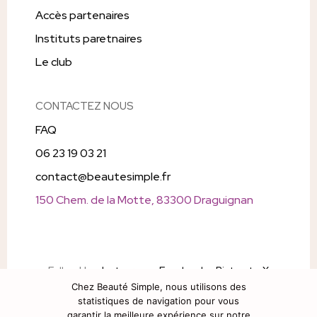
Accès partenaires
Instituts paretnaires
Le club
CONTACTEZ NOUS
FAQ
06 23 19 03 21
contact@beautesimple.fr
150 Chem. de la Motte, 83300 Draguignan
Follow Us
Instagram
Facebook
Pintrest
X
Chez Beauté Simple, nous utilisons des
Snapchat
statistiques de navigation pour vous
garantir la meilleure expérience sur notre