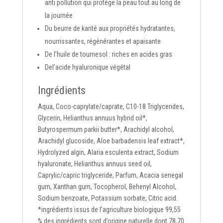
anti pollution qui protège la peau tout au long de
la journée
Du
beurre de karité
aux propriétés hydratantes,
nourrissantes, régénérantes et apaisante
De
l’huile de tournesol :
riches en acides gras
De
l’acide hyaluronique
végétal
Ingrédients
Aqua, Coco-caprylate/caprate, C10-18 Triglycerides,
Glycerin, Helianthus annuus hybrid oil*,
Butyrospermum parkii butter*, Arachidyl alcohol,
Arachidyl glucoside, Aloe barbadensis leaf extract*,
Hydrolyzed algin, Alaria esculenta extract, Sodium
hyaluronate, Helianthus annuus seed oil,
Caprylic/capric triglyceride, Parfum, Acacia senegal
gum, Xanthan gum, Tocopherol, Behenyl Alcohol,
Sodium benzoate, Potassium sorbate, Citric acid.
*ingrédients issus de l’agriculture biologique 99,55
% des ingrédients sont d’origine naturelle dont 78,70