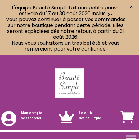
X
L'équipe Beauté Simple fait une petite pause
estivale du 17 au 30 août 2026 inclus. 🌿
Vous pouvez continuer à passer vos commandes
sur notre boutique pendant cette période. Elles
seront expédiées dès notre retour, à partir du 31
août 2026.
Nous vous souhaitons un très bel été et vous
remercions pour votre confiance.
Mon compte
Le club


Se connecter
Beauté Simple