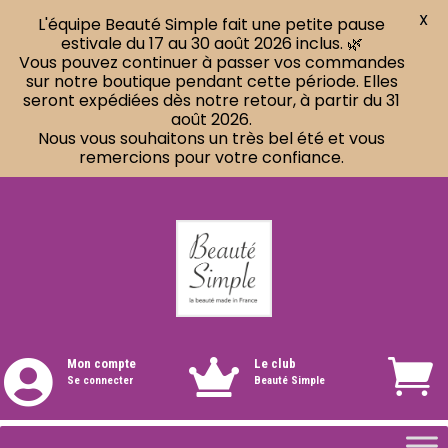
X
L'équipe Beauté Simple fait une petite pause
estivale du 17 au 30 août 2026 inclus. 🌿
Vous pouvez continuer à passer vos commandes
sur notre boutique pendant cette période. Elles
seront expédiées dès notre retour, à partir du 31
août 2026.
Nous vous souhaitons un très bel été et vous
remercions pour votre confiance.
Mon compte
Le club


Se connecter
Beauté Simple