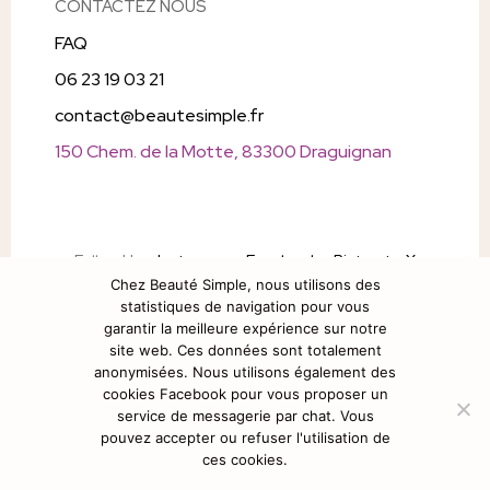
CONTACTEZ NOUS
FAQ
06 23 19 03 21
contact@beautesimple.fr
150 Chem. de la Motte, 83300 Draguignan
Follow Us
Instagram
Facebook
Pintrest
X
Chez Beauté Simple, nous utilisons des
Snapchat
statistiques de navigation pour vous
garantir la meilleure expérience sur notre
site web. Ces données sont totalement
anonymisées. Nous utilisons également des
cookies Facebook pour vous proposer un
service de messagerie par chat. Vous
pouvez accepter ou refuser l'utilisation de
ces cookies.
Site internet crée par
webicraft
Copyright © 2026. All