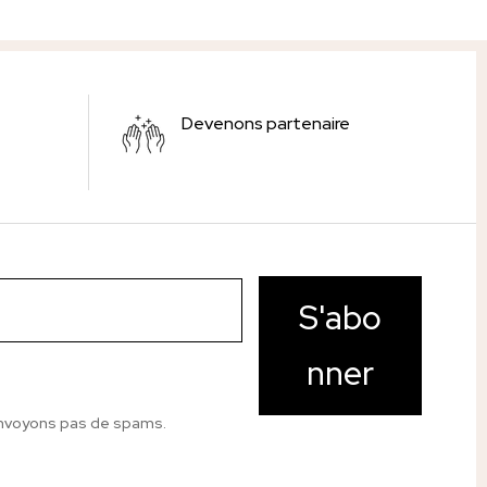
Devenons partenaire
S'abo
nner
nvoyons pas de spams.