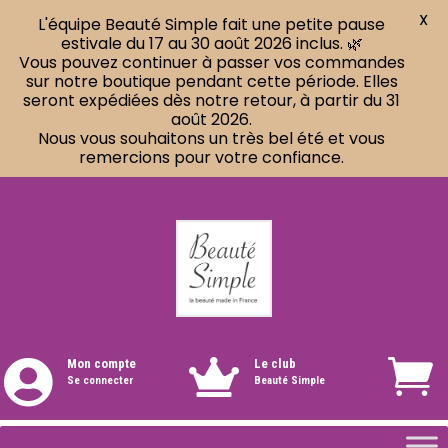
X
L'équipe Beauté Simple fait une petite pause
estivale du 17 au 30 août 2026 inclus. 🌿
Vous pouvez continuer à passer vos commandes
sur notre boutique pendant cette période. Elles
seront expédiées dès notre retour, à partir du 31
août 2026.
Nous vous souhaitons un très bel été et vous
remercions pour votre confiance.
Mon compte
Le club


Se connecter
Beauté Simple