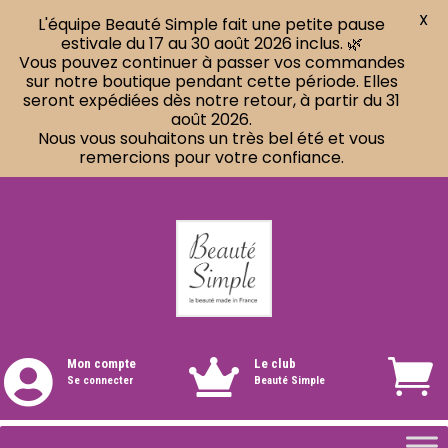
X
L'équipe Beauté Simple fait une petite pause
estivale du 17 au 30 août 2026 inclus. 🌿
Vous pouvez continuer à passer vos commandes
sur notre boutique pendant cette période. Elles
seront expédiées dès notre retour, à partir du 31
août 2026.
Nous vous souhaitons un très bel été et vous
remercions pour votre confiance.
Mon compte
Le club


Se connecter
Beauté Simple