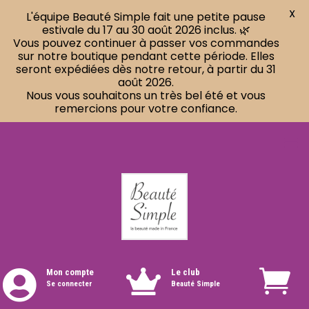
X
L'équipe Beauté Simple fait une petite pause
estivale du 17 au 30 août 2026 inclus. 🌿
Vous pouvez continuer à passer vos commandes
sur notre boutique pendant cette période. Elles
seront expédiées dès notre retour, à partir du 31
août 2026.
Nous vous souhaitons un très bel été et vous
remercions pour votre confiance.
Mon compte
Le club


Se connecter
Beauté Simple