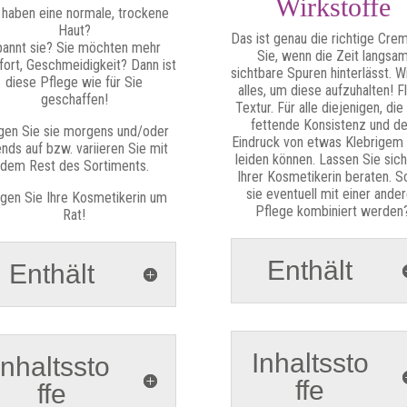
Wirkstoffe
 haben eine normale, trockene
Haut?
Das ist genau die richtige Crem
annt sie? Sie möchten mehr
Sie, wenn die Zeit langsa
ort, Geschmeidigkeit? Dann ist
sichtbare Spuren hinterlässt. W
diese Pflege wie für Sie
alles, um diese aufzuhalten! Fl
geschaffen!
Textur. Für alle diejenigen, die
fettende Konsistenz und d
gen Sie sie morgens und/oder
Eindruck von etwas Klebrigem 
nds auf bzw. variieren Sie mit
leiden können. Lassen Sie sic
dem Rest des Sortiments.
Ihrer Kosmetikerin beraten. So
sie eventuell mit einer ande
gen Sie Ihre Kosmetikerin um
Pflege kombiniert werden
Rat!
Enthält
Enthält
Inhaltssto
Inhaltssto
ffe
ffe