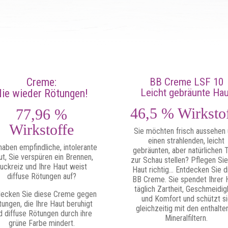
Creme:
BB Creme LSF 10
Leicht gebräunte Hau
ie wieder Rötungen!
46,5 % Wirksto
77,96 %
Wirkstoffe
Sie möchten frisch aussehen
einen strahlenden, leicht
haben empfindliche, intolerante
gebräunten, aber natürlichen T
t, Sie verspüren ein Brennen,
zur Schau stellen? Pflegen Sie
uckreiz und Ihre Haut weist
Haut richtig… Entdecken Sie d
diffuse Rötungen auf?
BB Creme. Sie spendet Ihrer 
täglich Zartheit, Geschmeidig
decken Sie diese Creme gegen
und Komfort und schützt s
ungen, die Ihre Haut beruhigt
gleichzeitig mit den enthalte
d diffuse Rötungen durch ihre
Mineralfiltern.
grüne Farbe mindert.