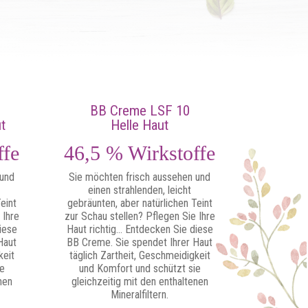
BB Creme LSF 10
t
Helle Haut
ffe
46,5 % Wirkstoffe
 und
Sie möchten frisch aussehen und
einen strahlenden, leicht
eint
gebräunten, aber natürlichen Teint
 Ihre
zur Schau stellen? Pflegen Sie Ihre
iese
Haut richtig… Entdecken Sie diese
Haut
BB Creme. Sie spendet Ihrer Haut
keit
täglich Zartheit, Geschmeidigkeit
ie
und Komfort und schützt sie
nen
gleichzeitig mit den enthaltenen
Mineralfiltern.